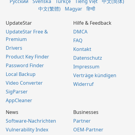
Русский
Svenska
Türkçe
Tiếng Việt
中文(简体)
中文(繁體)
Magyar
हिन्दी
UpdateStar
Hilfe & Feedback
UpdateStar Free &
DMCA
Premium
FAQ
Drivers
Kontakt
Product Key Finder
Datenschutz
Password Finder
Impressum
Local Backup
Verträge kündigen
Video Converter
Widerruf
SigParser
AppCleaner
News
Businesses
Software-Nachrichten
Partner
Vulnerability Index
OEM-Partner