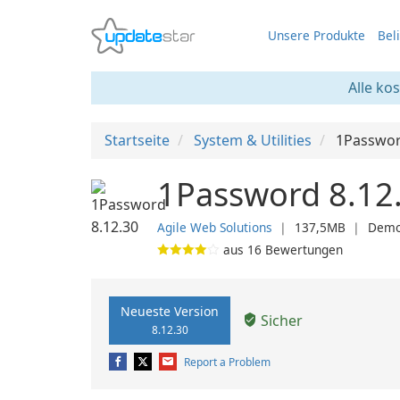
Unsere Produkte
Bel
Alle ko
Startseite
System & Utilities
1Passwo
1Password 8.12
Agile Web Solutions
❘
137,5MB
❘
Dem
aus
16
Bewertungen
Neueste Version
Sicher
8.12.30
Report a Problem