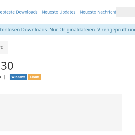
iebteste Downloads
Neueste Updates
Neueste Nachrichten
stenlosen Downloads. Nur Originaldateien. Virengeprüft und
rd
.30
o
❘
Windows
Linux