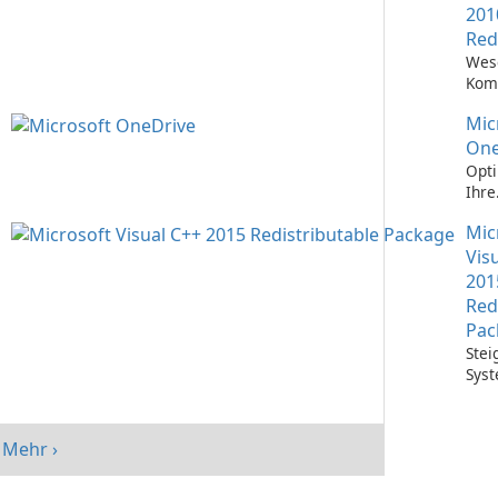
201
Red
Wes
Kom
Ausf
Mic
Visu
Anw
One
Opti
Ihre
Date
Mic
mit 
One
Vis
201
Red
Pac
Stei
Syst
mit 
Visu
Redi
Mehr ›
Pack