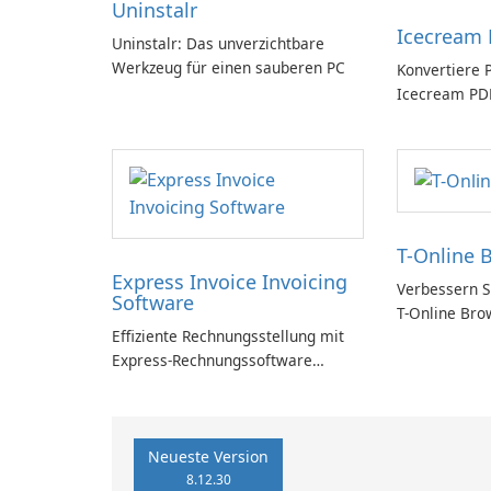
Uninstalr
Icecream 
Uninstalr: Das unverzichtbare
Werkzeug für einen sauberen PC
Konvertiere 
Icecream PDF
T-Online 
Express Invoice Invoicing
Verbessern Si
Software
T-Online Bro
Effiziente Rechnungsstellung mit
Express-Rechnungssoftware
einfach gemacht
Neueste Version
8.12.30