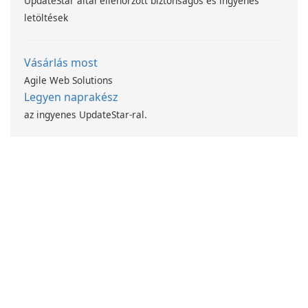
UpdateStar által ellenőrzött biztonságos és ingyenes
letöltések
Vásárlás most
Agile Web Solutions
Legyen naprakész
az ingyenes UpdateStar-ral.