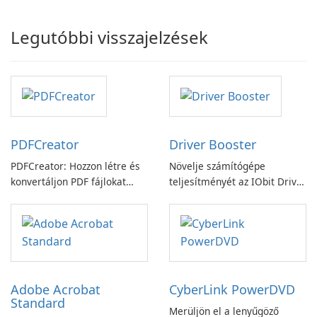
Legutóbbi visszajelzések
PDFCreator
Driver Booster
PDFCreator: Hozzon létre és
Növelje számítógépe
konvertáljon PDF fájlokat
teljesítményét az IObit Driver
könnyedén!
Booster funkciójával
Adobe Acrobat
CyberLink PowerDVD
Standard
Merüljön el a lenyűgöző