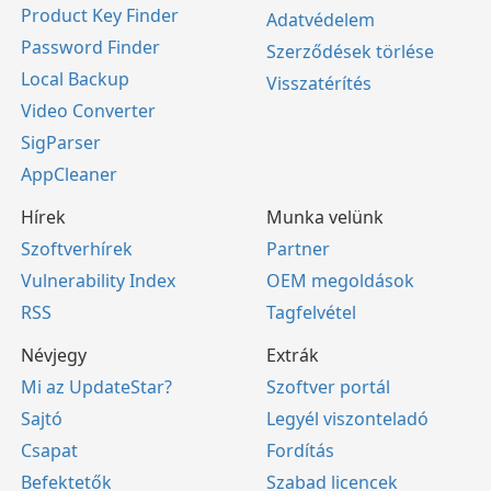
Product Key Finder
Adatvédelem
Password Finder
Szerződések törlése
Local Backup
Visszatérítés
Video Converter
SigParser
AppCleaner
Hírek
Munka velünk
Szoftverhírek
Partner
Vulnerability Index
OEM megoldások
RSS
Tagfelvétel
Névjegy
Extrák
Mi az UpdateStar?
Szoftver portál
Sajtó
Legyél viszonteladó
Csapat
Fordítás
Befektetők
Szabad licencek