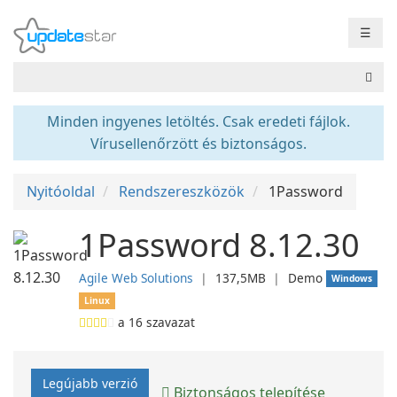
☰
Minden ingyenes letöltés. Csak eredeti fájlok.
Vírusellenőrzött és biztonságos.
Nyitóoldal
Rendszereszközök
1Password
1Password 8.12.30
Agile Web Solutions
❘
137,5MB
❘
Demo
Windows
Linux
a
16
szavazat
Legújabb verzió
Biztonságos telepítése