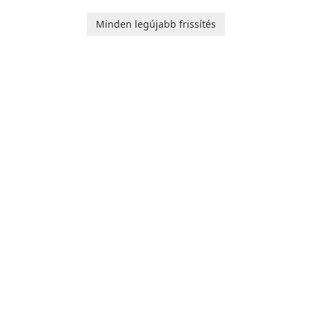
software for Mac. It allows
and a liberal outlook that
users to compress media
embraces diverse opinion.
Minden legújabb frissítés
files by setting the
percentage, target file size,
and file parameters to
ensure satisfactory results.