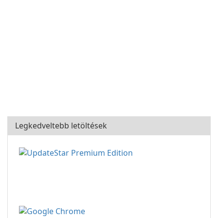
Legkedveltebb letöltések