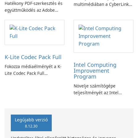
Hatékony PDF-szerkesztés és
multimédiában a CyberLink
együttműködés az Adobe
PowerDVD-vel
Acrobat Standard
alkalmazással.
K-Lite Codec Pack Full
Intel Computing
Fokozza médiaélményét a K-
Improvement
Lite Codec Pack Full
Program
segítségével!
Növelje számítógépe
teljesítményét az Intel
számítástechnika-fejlesztési
programjával
Legújabb verzió
8.12.30