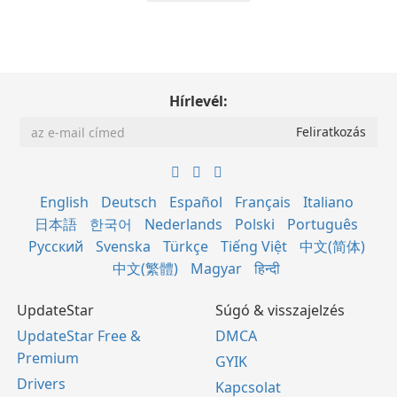
Hírlevél:
English
Deutsch
Español
Français
Italiano
日本語
한국어
Nederlands
Polski
Português
Русский
Svenska
Türkçe
Tiếng Việt
中文(简体)
中文(繁體)
Magyar
हिन्दी
UpdateStar
Súgó & visszajelzés
UpdateStar Free &
DMCA
Premium
GYIK
Drivers
Kapcsolat