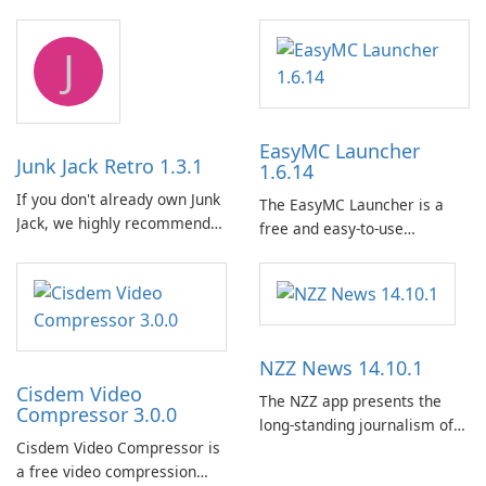
emulator built atop the
3D creators to bring their
BlueStacks engine and tuned
imagination to life. With a
J
for MSI hardware.
wide range of tools and
features, this app allows
users to easily design 3D
models and generate
EasyMC Launcher
captivating animated scenes.
Junk Jack Retro 1.3.1
1.6.14
If you don't already own Junk
The EasyMC Launcher is a
Jack, we highly recommend
free and easy-to-use
purchasing it before
Minecraft launcher
considering Junk Jack Retro.
developed by EasyMC. It
This game is where it all
allows Minecraft players to
began! Junk Jack Retro,
quickly and easily access
formerly known as Junk Jack,
their favorite servers and
NZZ News 14.10.1
now offers widescreen
mods with just a few clicks.
support.
Cisdem Video
The NZZ app presents the
Compressor 3.0.0
long-standing journalism of
Cisdem Video Compressor is
the NZZ, rooted in
a free video compression
independence, open debate,