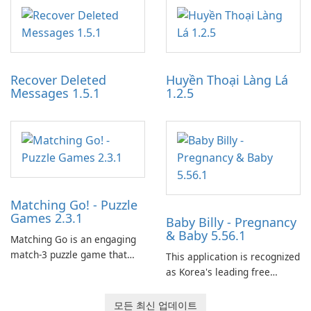
application designed to
work through built-in brand
optimize the gaming
partnerships and integrated
experience for Grand Theft
tools for content distribution
Auto IV.
and audience engagement.
Recover Deleted
Huyền Thoại Làng Lá
Messages 1.5.1
1.2.5
Matching Go! - Puzzle
Games 2.3.1
Baby Billy - Pregnancy
& Baby 5.56.1
Matching Go is an engaging
match-3 puzzle game that
This application is recognized
invites players to join Chloe
as Korea's leading free
and her charming corgi,
platform for pregnancy and
Ollie, on an adventurous
baby tracking, offering
모든 최신 업데이트