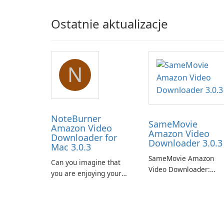
Ostatnie aktualizacje
N
NoteBurner
SameMovie
Amazon Video
Amazon Video
Downloader for
Downloader 3.0.3
Mac 3.0.3
SameMovie Amazon
Can you imagine that
Video Downloader:
you are enjoying your
Editor's Review
favorite Amazon movies
SameMovie Amazon
or TV shows lying on the
Video Downloader is a
beach, camping in the
desktop utility for savi
woods or even during