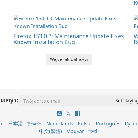
R
Firefox 153.0.3: Maintenance Update Fixes
W
Known Installation Bug
R
Więcej aktualności
iuletyn:
no
日本語
한국어
Nederlands
Polski
Português
Русс
中文(繁體)
Magyar
हिन्दी