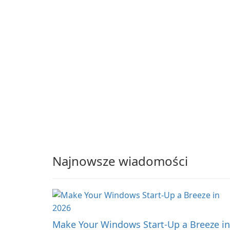
Amazon Prime Video
your long commute to
titles and other Amazo
work by subway?
web-player content to
local drives in MP4 or
MKV.
Najnowsze wiadomości
Make Your Windows Start-Up a Breeze in