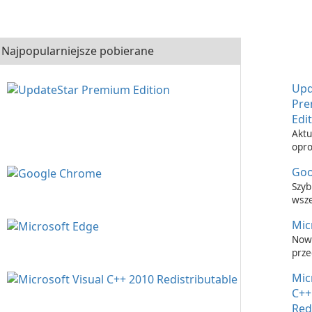
Najpopularniejsze pobierane
Upd
Pr
Edi
Aktu
opr
nigd
Goo
łatw
Upd
Szyb
Prem
wsz
prze
Mic
inte
Now
prze
inte
Mic
C++
Red