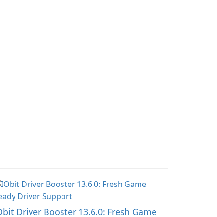
WebView2!
th its cutting-edge
eatures and seamless
ser …
Obit Driver Booster 13.6.0: Fresh Game