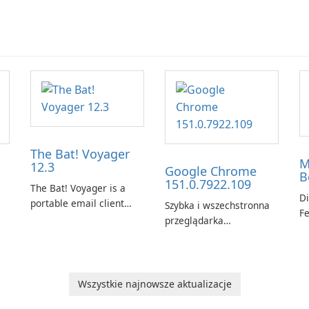
The Bat! Voyager
M
12.3
Google Chrome
B
151.0.7922.109
The Bat! Voyager is a
Di
portable email client
Szybka i wszechstronna
Fe
software which you can
przeglądarka
Ed
launch from any USB or
internetowa
W
portable media on any
Ed
computer running
Mi
Microsoft Windows.
Wszystkie najnowsze aktualizacje
sh
ng
m