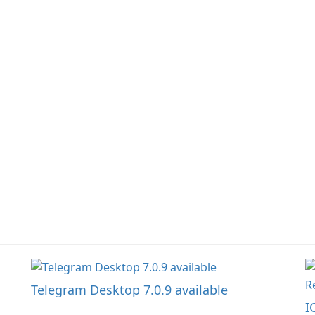
wi
n
f
u
Telegram Desktop 7.0.9 available
I