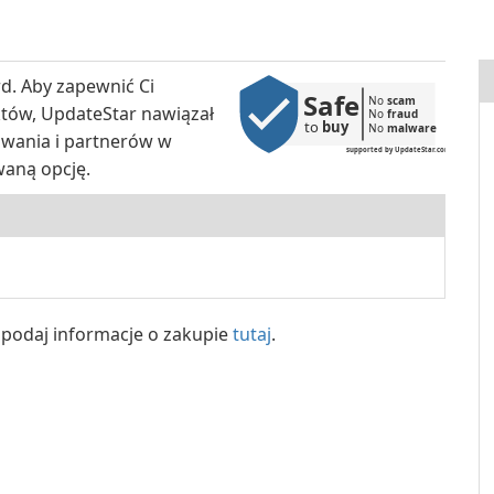
d. Aby zapewnić Ci
Safe
No 
scam
któw, UpdateStar nawiązał
No 
fraud
to 
buy
No 
malware
wania i partnerów w
supported by UpdateStar.com
waną opcję.
y, podaj informacje o zakupie
tutaj
.