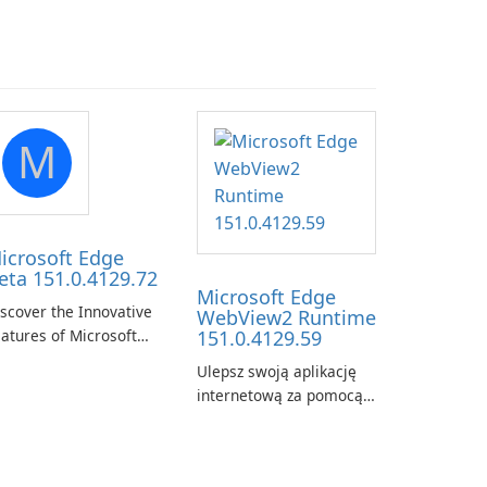
M
icrosoft Edge
eta 151.0.4129.72
Microsoft Edge
scover the Innovative
WebView2 Runtime
atures of Microsoft
151.0.4129.59
ge Beta: The Future of
Ulepsz swoją aplikację
eb Browsing Microsoft
internetową za pomocą
ge Beta, developed by
środowiska
crosoft Corporation, is
uruchomieniowego
aping the landscape of
Microsoft Edge
odern web browsers