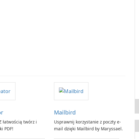
or
Mailbird
 łatwością twórz i
Usprawnij korzystanie z poczty e-
ki PDF!
mail dzięki Mailbird by Maryssael.