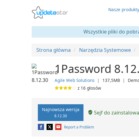
Nasze produkt
Wszystkie pliki do pobr
Strona główna
Narzędzia Systemowe
1Password 8.12
Agile Web Solutions
❘
137,5MB
❘
Dem
z
16
głosów
Najnowsza wersja
Sejf do zainstalow
8.12.30
Report a Problem