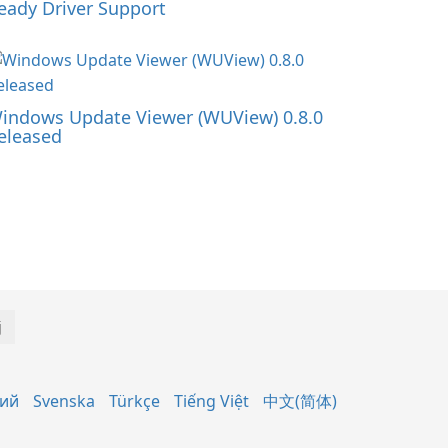
eady Driver Support
indows Update Viewer (WUView) 0.8.0
eleased
кий
Svenska
Türkçe
Tiếng Việt
中文(简体)