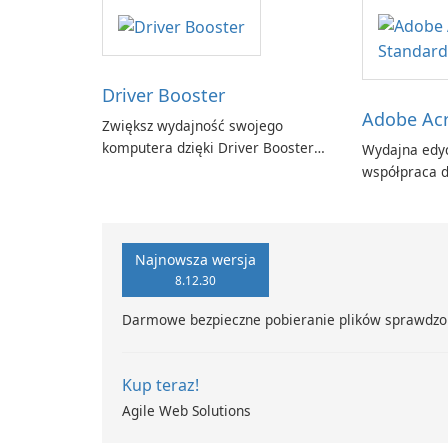
Driver Booster
Adobe Acr
Zwiększ wydajność swojego
komputera dzięki Driver Booster
Wydajna edyc
firmy IObit
współpraca d
Adobe Acroba
Najnowsza wersja
8.12.30
Darmowe bezpieczne pobieranie plików sprawdzo
Kup teraz!
Agile Web Solutions