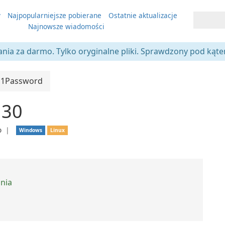
y
Najpopularniejsze pobierane
Ostatnie aktualizacje
Najnowsze wiadomości
ania za darmo. Tylko oryginalne pliki. Sprawdzony pod kąt
1Password
.30
o
❘
Windows
Linux
ania