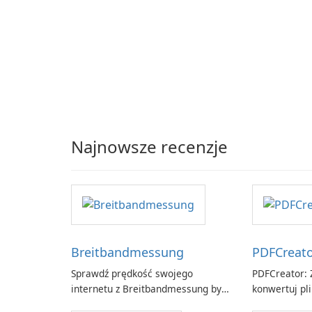
Najnowsze recenzje
Breitbandmessung
PDFCreat
Sprawdź prędkość swojego
PDFCreator: Z
internetu z Breitbandmessung by
konwertuj pli
zafaco GmbH!