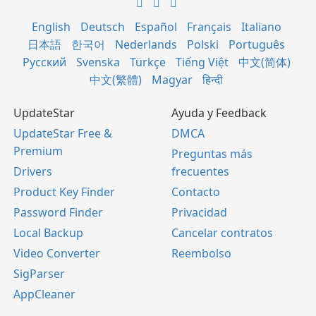
English
Deutsch
Español
Français
Italiano
日本語
한국어
Nederlands
Polski
Português
Русский
Svenska
Türkçe
Tiếng Việt
中文(简体)
中文(繁體)
Magyar
हिन्दी
UpdateStar
Ayuda y Feedback
UpdateStar Free &
DMCA
Premium
Preguntas más
Drivers
frecuentes
Product Key Finder
Contacto
Password Finder
Privacidad
Local Backup
Cancelar contratos
Video Converter
Reembolso
SigParser
AppCleaner