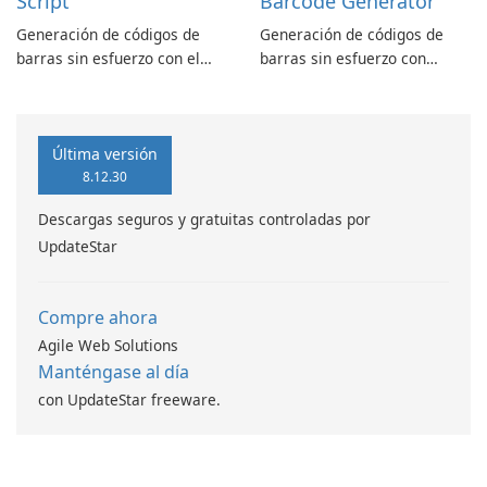
Script
Barcode Generator
Generación de códigos de
Generación de códigos de
barras sin esfuerzo con el
barras sin esfuerzo con
script lineal de códigos de
generador de códigos de
barras ASPX
barras SSRS Data Matrix
Última versión
8.12.30
Descargas seguros y gratuitas controladas por
UpdateStar
Compre ahora
Agile Web Solutions
Manténgase al día
con UpdateStar freeware.