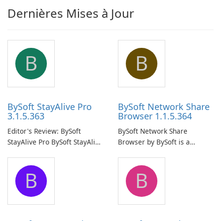
Dernières Mises à Jour
B
B
BySoft StayAlive Pro
BySoft Network Share
3.1.5.363
Browser 1.1.5.364
Editor's Review: BySoft
BySoft Network Share
StayAlive Pro BySoft StayAlive
Browser by BySoft is a
Pro is a reliable software
comprehensive software
application designed to
application that allows users
B
B
ensure the continuous and
to easily browse and manage
uninterrupted operation of
shared folders on their
your computer system.
network.