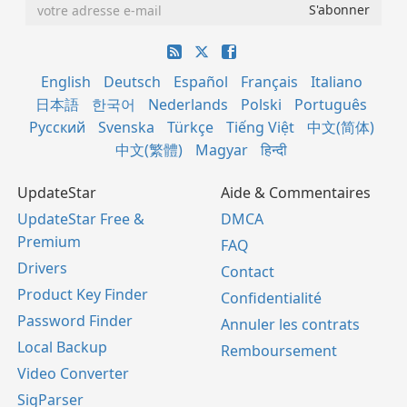
English
Deutsch
Español
Français
Italiano
日本語
한국어
Nederlands
Polski
Português
Русский
Svenska
Türkçe
Tiếng Việt
中文(简体)
中文(繁體)
Magyar
हिन्दी
UpdateStar
Aide & Commentaires
UpdateStar Free &
DMCA
Premium
FAQ
Drivers
Contact
Product Key Finder
Confidentialité
Password Finder
Annuler les contrats
Local Backup
Remboursement
Video Converter
SigParser