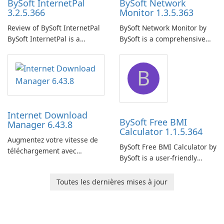
BySoft InternetPal
BySoft Network
3.2.5.366
Monitor 1.3.5.363
Review of BySoft InternetPal
BySoft Network Monitor by
BySoft InternetPal is a
BySoft is a comprehensive
comprehensive software
network monitoring software
application designed to
designed to help businesses
B
monitor your internet
effectively manage their
connection and provide real-
network infrastructure.
time insights into its
performance.
Internet Download
BySoft Free BMI
Manager 6.43.8
Calculator 1.1.5.364
Augmentez votre vitesse de
BySoft Free BMI Calculator by
téléchargement avec
BySoft is a user-friendly
Internet Download Manager !
software application
designed to help you
Toutes les dernières mises à jour
calculate your Body Mass
Index quickly and accurately.