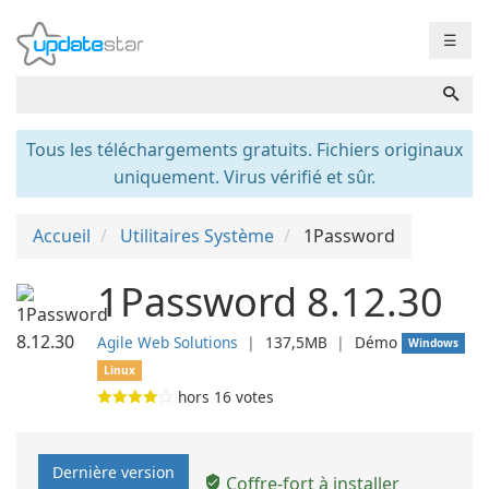
☰
Tous les téléchargements gratuits. Fichiers originaux
uniquement. Virus vérifié et sûr.
Accueil
Utilitaires Système
1Password
1Password 8.12.30
Agile Web Solutions
❘
137,5MB
❘
Démo
Windows
Linux
hors
16
votes
Dernière version
Coffre-fort à installer